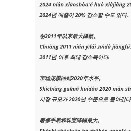
2024 nián xiāoshòu'é huò xiàjiàng 2
2024년 매출이 20% 감소할 수도 있다.
创2011年以来最大降幅。
Chuàng 2011 nián yǐlái zuìdà jiàngfú
2011년 이후 최대 감소폭이다.
市场规模回到2020年水平。
Shìchǎng guīmó huídào 2020 nián sh
시장 규모가 2020년 수준으로 돌아갔다
奢侈手表和珠宝降幅最大。
Shēchǐ shǒubiǎo hé zhūbǎo jiàngfú z