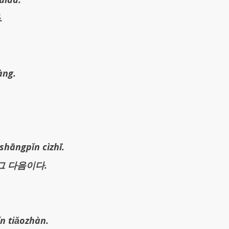
.
àng.
shāngpǐn cìzhī.
그 다음이다.
n tiǎozhàn.