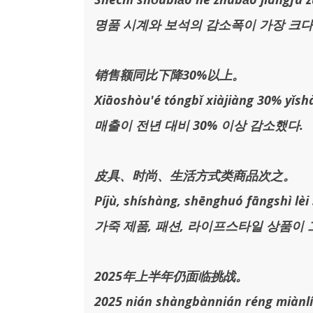
명품 시계와 보석의 감소폭이 가장 크다
销售额同比下降30%以上。
Xiāoshòu'é tóngbǐ xiàjiàng 30% yǐsh
매출이 전년 대비 30% 이상 감소했다.
皮具、时尚、生活方式类商品次之。
Píjù, shíshàng, shēnghuó fāngshì lèi 
가죽 제품, 패션, 라이프스타일 상품이 
2025年上半年仍面临挑战。
2025 nián shàngbànnián réng miànlí