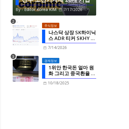
By -
Editor Korea KIM
7/17/2026
주식정보
나스닥 상장 SK하이닉
스 ADR 티커 SKHY 미
국주식정보
7/14/2026
경제정보
1위안 한국돈 얼마 원
화 그리고 중국환율 한
국환율 연동
10/18/2025