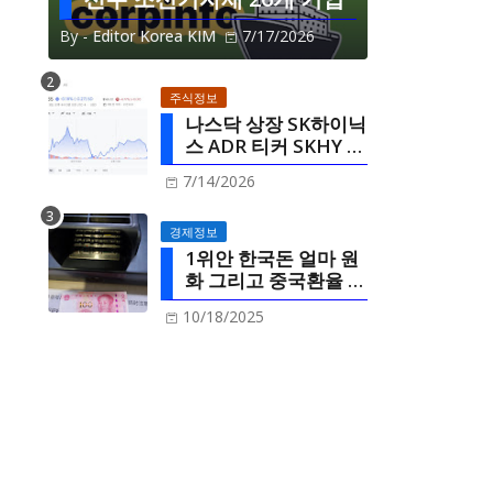
By -
Editor Korea KIM
7/17/2026
주식정보
나스닥 상장 SK하이닉
스 ADR 티커 SKHY 미
국주식정보
7/14/2026
경제정보
1위안 한국돈 얼마 원
화 그리고 중국환율 한
국환율 연동
10/18/2025