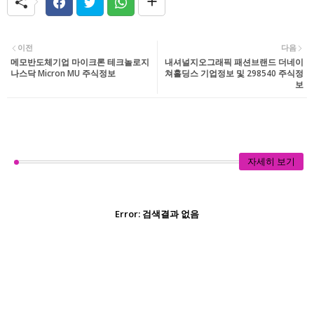
이전
다음
메모반도체기업 마이크론 테크놀로지
내셔널지오그래픽 패션브랜드 더네이
나스닥 Micron MU 주식정보
쳐홀딩스 기업정보 및 298540 주식정
보
자세히 보기
Error:
검색결과 없음