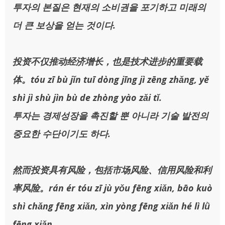
투자의 본질은 현재의 소비권을 포기하고 미래의
더 큰 보상을 얻는 것이다.
投资不仅推动经济增长，也是技术进步的重要载
体。tóu zī bù jǐn tuī dòng jīng jì zēng zhǎng, yě
shì jì shù jìn bù de zhòng yào zǎi tǐ.
투자는 경제성장을 촉진할 뿐 아니라 기술 발전의
중요한 수단이기도 하다.
然而投资具有风险，包括市场风险、信用风险和利
率风险。rán ér tóu zī jù yǒu fēng xiǎn, bāo kuò
shì chǎng fēng xiǎn, xìn yòng fēng xiǎn hé lì lǜ
fēng xiǎn.