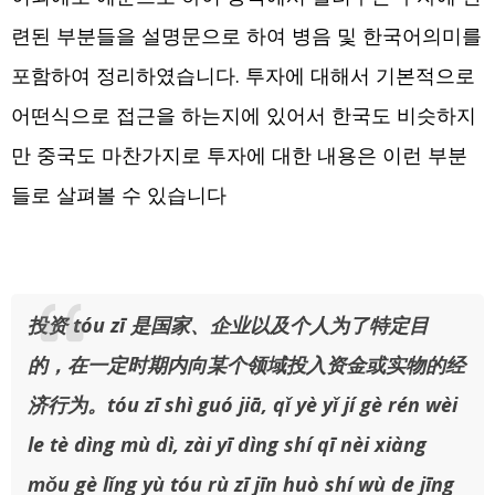
련된 부분들을 설명문으로 하여 병음 및 한국어의미를
포함하여 정리하였습니다. 투자에 대해서 기본적으로
어떤식으로 접근을 하는지에 있어서 한국도 비슷하지
만 중국도 마찬가지로 투자에 대한 내용은 이런 부분
들로 살펴볼 수 있습니다
投资 tóu zī 是国家、企业以及个人为了特定目
的，在一定时期内向某个领域投入资金或实物的经
济行为。tóu zī shì guó jiā, qǐ yè yǐ jí gè rén wèi
le tè dìng mù dì, zài yī dìng shí qī nèi xiàng
mǒu gè lǐng yù tóu rù zī jīn huò shí wù de jīng