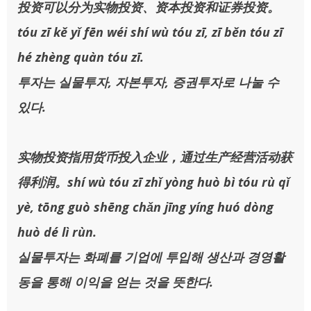
投资可以分为实物投资、资本投资和证券投资。
tóu zī kě yǐ fēn wéi shí wù tóu zī, zī běn tóu zī
hé zhèng quàn tóu zī.
투자는 실물투자, 자본투자, 증권투자로 나눌 수
있다.
实物投资指用货币投入企业，通过生产经营活动获
得利润。shí wù tóu zī zhǐ yòng huò bì tóu rù qǐ
yè, tōng guò shēng chǎn jīng yíng huó dòng
huò dé lì rùn.
실물투자는 화폐를 기업에 투입해 생산과 경영활
동을 통해 이익을 얻는 것을 뜻한다.