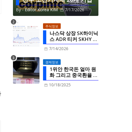
By -
Editor Korea KIM
7/17/2026
주식정보
나스닥 상장 SK하이닉
스 ADR 티커 SKHY 미
국주식정보
7/14/2026
경제정보
1위안 한국돈 얼마 원
화 그리고 중국환율 한
국환율 연동
10/18/2025
다