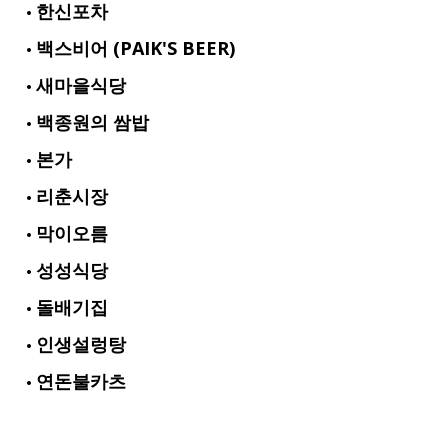
한신포차
백스비어 (PAIK'S BEER)
새마을식당
백종원의 쌈밥
본가
리춘시장
막이오름
성성식당
돌배기집
인생설렁탕
연돈불카츠